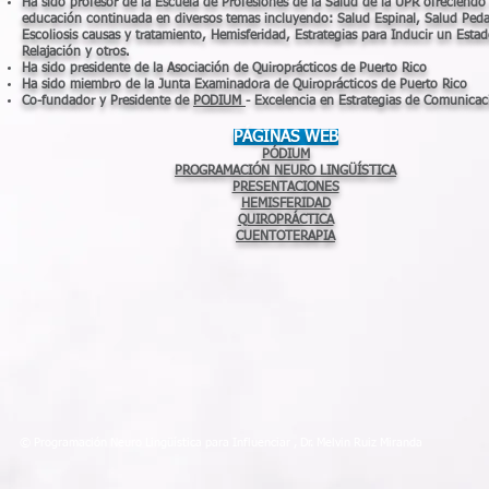
Ha sido profesor de la Escuela de Profesiones de la Salud de la UPR ofreciendo
educación continuada en diversos temas incluyendo: Salud Espinal, Salud Peda
Escoliosis causas y tratamiento, Hemisferidad, Estrategias para Inducir un Esta
Relajación y otros.
Ha sido presidente de la Asociación de Quiroprácticos de Puerto Rico
Ha sido miembro de la Junta Examinadora de Quiroprácticos de Puerto Rico
Co-fundador y Presidente de
PODIUM
- Excelencia en Estrategias de Comunicac
PÁGINAS WEB
PÓDIUM
PROGRAMACIÓN NEURO LINGÜÍSTICA
PRESENTACIONES
HEMISFERIDAD
QUIROPRÁCTICA
CUENTOTERAPIA
© Programación Neuro Lingüística para Influenciar , Dr. Melvin Ruiz Miranda