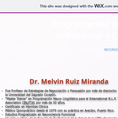
This site was designed with the
.com
web
Programación Ne
Influenciar y 
HOGAR
RECURSO
Dr. Melvin Ruiz Miranda
Fue Profesor de Estrategias de Negociación y Persuasión por más de dieciocho
la Universidad del Sagrado Corazón.
"Master Trainer" en Programación Neuro Lingüística para el International N.L.P. T
Association (
INLPTA
) por más de 30 años.
Certificado en Hipnósis Clínica
Médico Quiropráctico desde el 1979 con su práctica en Arecibo, Puerto Rico.
Estudios Posgraduado en Neurociencia Funcional